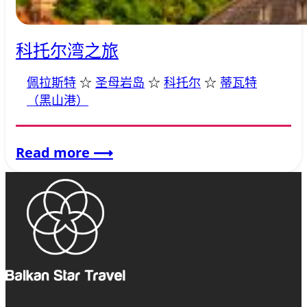
科托尔湾之旅
佩拉斯特
 ☆ 
圣母岩岛
 ☆ 
科托尔
 ☆ 
蒂瓦特
（黑山港）
:
Read more
⟶
科
托
尔
湾
之
旅