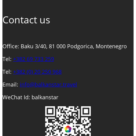
欢
迎
Contact us
来
到
葡
Office: Baku 3/40, 81 000 Podgorica, Montenegro
萄
酒
Tel:
+382 69 733 259
产
Tel:
+
382 (0) 20 250 968
区！
Email:
info@balkanstar.travel
WeChat Id: balkanstar