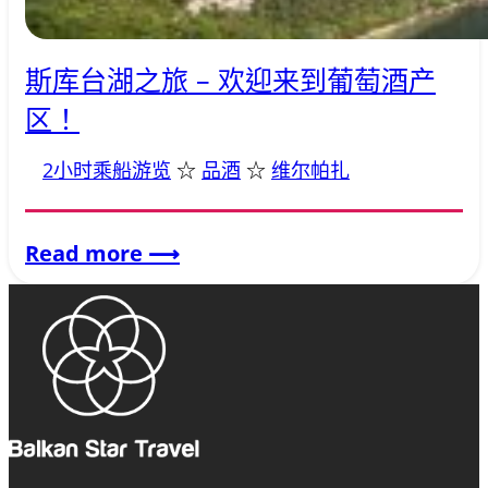
斯库台湖之旅 – 欢迎来到葡萄酒产
区！
2小时乘船游览
 ☆ 
品酒
 ☆ 
维尔帕扎
:
Read more
⟶
斯
库
台
湖
之
旅
–